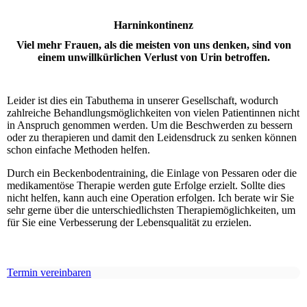
Harninkontinenz
Viel mehr Frauen, als die meisten von uns denken, sind von
einem unwill­kürlichen Verlust von Urin betroffen.
Leider ist dies ein Tabu­thema in unserer Gesell­schaft, wo­durch
zahl­reiche Be­hand­­lungs­möglich­keiten von vielen Pati­entinnen nicht
in An­spruch genom­men werden. Um die Be­schwerden zu bessern
oder zu thera­pieren und damit den Leidens­druck zu senken können
schon einfache Metho­den helfen.
Durch ein Becken­boden­training, die Ein­lage von Pessaren oder die
medika­men­töse Therapie werden gute Er­folge er­zielt. Sollte dies
nicht helfen, kann auch eine Opera­tion er­folgen. Ich berate wir Sie
sehr gerne über die unter­schied­lichsten Therapie­möglich­keiten, um
für Sie eine Ver­bes­serung der Lebens­qualität zu erzielen.
Termin vereinbaren