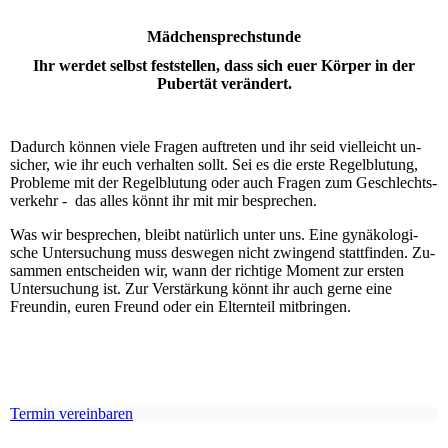
Mädchensprechstunde
Ihr werdet selbst fest­­stellen, dass sich euer Körper in der
Puber­­tät verändert.
Da­durch können viele Fragen auf­treten und ihr seid viel­leicht un­
sicher, wie ihr euch ver­halten sollt. Sei es die erste Regel­blut­ung,
Pro­bleme mit der Regel­blu­tung oder auch Fragen zum Ge­schlechts­­
ver­kehr - das alles könnt ihr mit mir be­sprechen.
Was wir be­sprechen, bleibt natürlich unter uns. Eine gynä­kologi­
sche Unter­suchung muss des­wegen nicht zwin­gend statt­finden. Zu­
sammen ent­scheiden wir, wann der richtige Moment zur ersten
Unter­suchung ist. Zur Verstärkung könnt ihr auch gerne eine
Freundin, euren Freund oder ein Elternteil mitbringen.
Termin vereinbaren